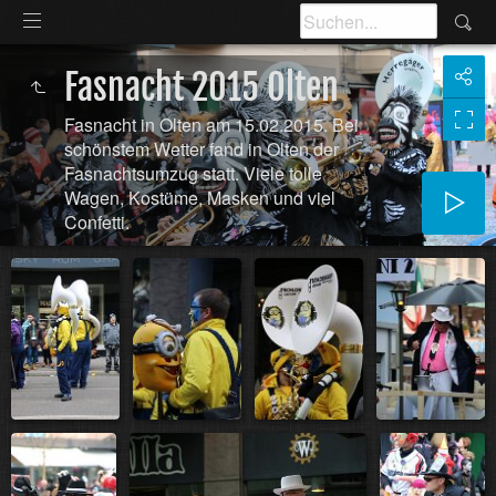
Fasnacht 2015 Olten
Fasnacht in Olten am 15.02.2015. Bei
schönstem Wetter fand in Olten der
Fasnachtsumzug statt. Viele tolle
Wagen, Kostüme, Masken und viel
Confetti.