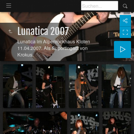
Lunatica 2007
Lunatica im Alpenrockhaus Kloten
11.04.2007. Als Suportingact von
Krokus.