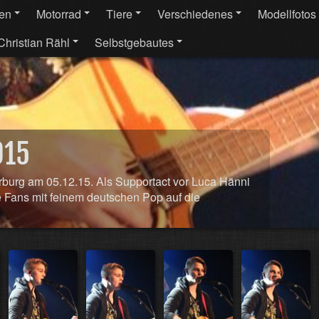
fen
Motorrad
Tiere
Verschiedenes
Modellfotos
Christian Rähl
Selbstgebautes
015
rburg am 05.12.15. Als Supportact vor Luca Hänni
e Fans mit feinem deutschen Pop auf die