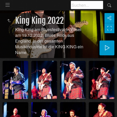
King King 2022
King King am Bluesfestival in Basel
am 19.12.2022. Blues Rock aus
England. In der gesamten
Musikindustrie ist die KING KING ein
Name.