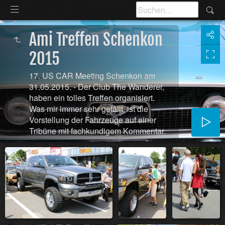
Ami Treffen Schenkon
2015
17. US CAR Meeting Schenkon am
31.05.2015. - Der Club The Wanderer,
haben ein tolles Treffen organisiert.
Was mir immer sehr gefällt, ist die
Vorstellung der Fahrzeuge auf einer
Tribüne mit fachkundigem Kommentar.