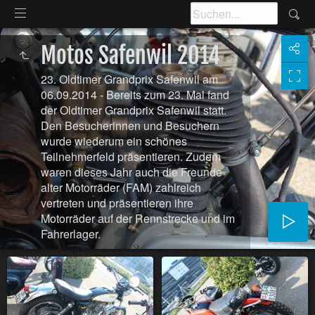
Motos Safenwil 2014
23. Oldtimer Grandprix Safenwil am
06.09.2014 - Bereits zum 23. Mal fand
der Oldtimer Grandprix Safenwil statt.
Den Besucherinnen und Besuchern
wurde wiederum ein schönes
Teilnehmerfeld präsentieren. Zudem
waren dieses Jahr auch die Freunde
alter Motorräder (FAM) zahlreich
vertreten und präsentieren ihre
Motorräder auf der Rennstrecke und im
Fahrerlager.